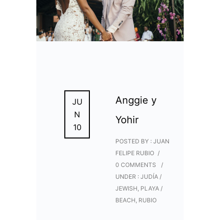
Anggie y
JU
N
Yohir
10
POSTED BY : JUAN
FELIPE RUBIO
/
0 COMMENTS
/
UNDER :
JUDÍA /
JEWISH
,
PLAYA /
BEACH
,
RUBIO