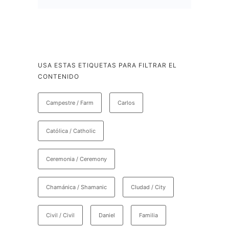
USA ESTAS ETIQUETAS PARA FILTRAR EL
CONTENIDO
Campestre / Farm
Carlos
Católica / Catholic
Ceremonia / Ceremony
Chamánica / Shamanic
CIudad / City
Civil / Civil
Daniel
Familia