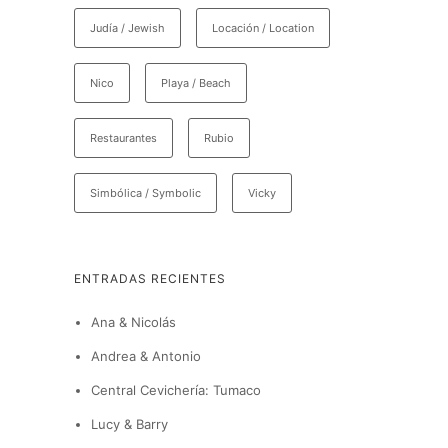
Judía / Jewish
Locación / Location
Nico
Playa / Beach
Restaurantes
Rubio
Simbólica / Symbolic
Vicky
ENTRADAS RECIENTES
Ana & Nicolás
Andrea & Antonio
Central Cevichería: Tumaco
Lucy & Barry